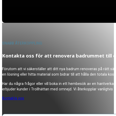
SNABB ÅTERKOPPLING
Kontakta oss för att renovera badrummet till e
Förutom att vi säkerställer att ditt nya badrum renoveras på rätt sätt,
en lösning eller hitta material som bidrar till att hålla den totala kos
Har du några frågor eller vill boka in ett hembesök av en hantverkar
erbjuder kunder i Trollhättan med omnejd. Vi återkopplar vanligtvis
Kontakta oss