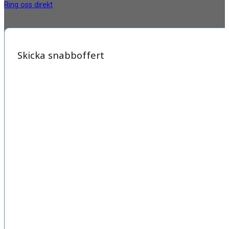
Ring oss direkt
Skicka snabboffert