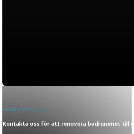
SNABB ÅTERKOPPLING
Kontakta oss för att renovera badrummet till e