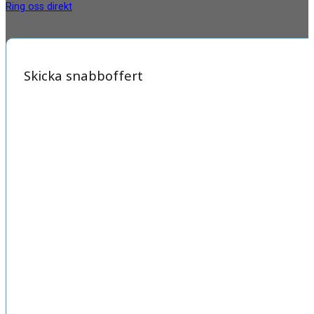
Ring oss direkt
Skicka snabboffert