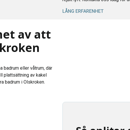
LÅNG ERFARENHET
et av att
skroken
a badrum eller våtrum, där
ill plattsättning av kakel
era badrum i Olskroken.