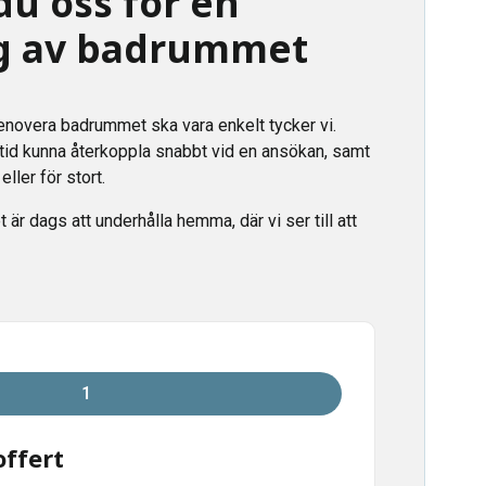
du oss för en
g av badrummet
enovera badrummet ska vara enkelt tycker vi.
lltid kunna återkoppla snabbt vid en ansökan, samt
 eller för stort.
t är dags att underhålla hemma, där vi ser till att
1
ffert