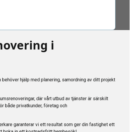
overing i
 behöver hjälp med planering, samordning av ditt projekt
rumsrenoveringar, där vårt utbud av tjänster är särskilt
 för både privatkunder, företag och
kare garanterar vi ett resultat som ger din fastighet ett
 att boka in ett kostnadsfritt hembesök!