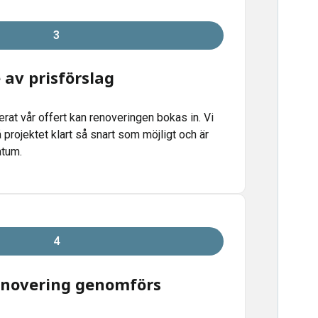
3
av prisförslag
erat vår offert kan renoveringen bokas in. Vi
å projektet klart så snart som möjligt och är
atum.
4
novering genomförs