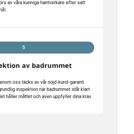
s av våra kunniga hantverkare efter satt
ål.
5
pektion av badrummet
genom oss täcks av vår nöjd-kund-garanti.
 grundlig inspektion när badrummet står klart
 det håller måttet och även uppfyller dina krav.