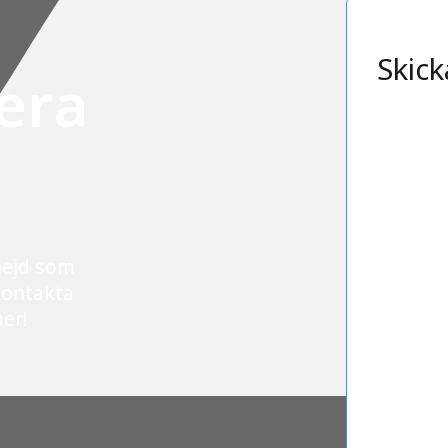
Skick
era
nejd som
Kontakta
mer!