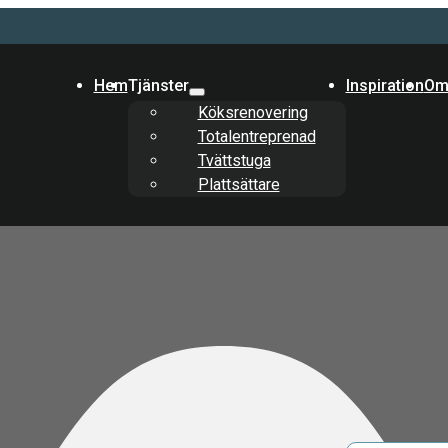
Hem
Tjänster
Inspiration
Om
Köksrenovering
Totalentreprenad
Tvättstuga
Plattsättare