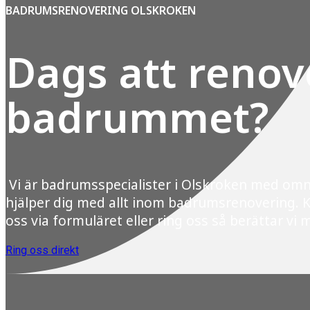
BADRUMSRENOVERING OLSKROKEN
Dags att renov
badrummet?
Vi är badrumsspecialister i Olskroken med om
hjälper dig med allt inom badrumsrenovering. 
oss via formuläret eller ring oss så berättar vi 
Ring oss direkt