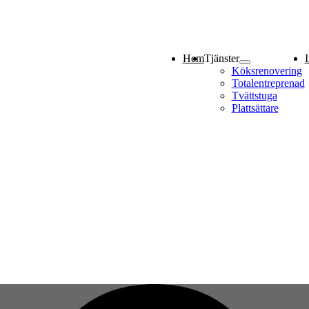
Hem
Tjänster
I
Köksrenovering
Totalentreprenad
Tvättstuga
Plattsättare