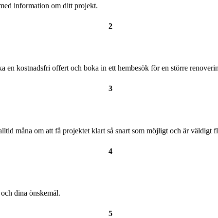
med information om ditt projekt.
2
a en kostnadsfri offert och boka in ett hembesök för en större renoveri
3
alltid måna om att få projektet klart så snart som möjligt och är väldigt 
4
t och dina önskemål.
5