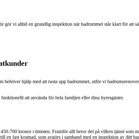
gör vi alltid en grundlig inspektion när badrummet står klart för att säk
vatkunder
om behöver hjälp med att rusta upp badrummet, utför vi badrumsrenoverin
r funktionellt att använda för hela familjen eller dina hyresgäster.
n 450-700 kronor i timmen. Framför allt beror det på vilken tjänst som
till en fast kostnad, som avgörs i samband med en inspektion av ditt b