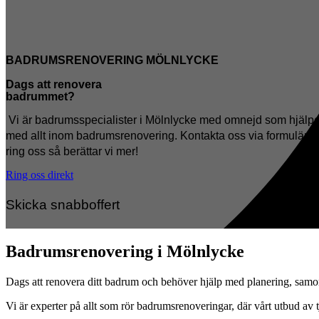
BADRUMSRENOVERING MÖLNLYCKE
Dags att renovera
badrummet?
Vi är badrumsspecialister i Mölnlycke med omnejd som hjälpe
med allt inom badrumsrenovering. Kontakta oss via formuläret 
ring oss så berättar vi mer!
Ring oss direkt
Skicka snabboffert
Badrumsrenovering i Mölnlycke
Dags att renovera ditt badrum och behöver hjälp med planering, samordn
Vi är experter på allt som rör badrumsrenoveringar, där vårt utbud av tj