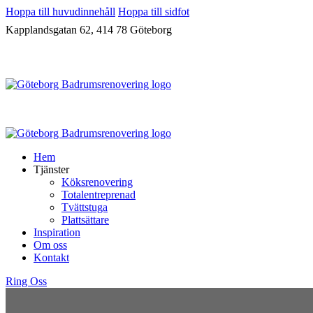
Hoppa till huvudinnehåll
Hoppa till sidfot
Kapplandsgatan 62, 414 78 Göteborg
Hem
Tjänster
Köksrenovering
Totalentreprenad
Tvättstuga
Plattsättare
Inspiration
Om oss
Kontakt
Ring Oss