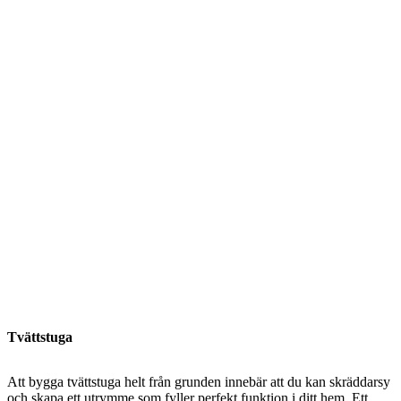
Tvättstuga
Att bygga tvättstuga helt från grunden innebär att du kan skräddarsy
och skapa ett utrymme som fyller perfekt funktion i ditt hem. Ett