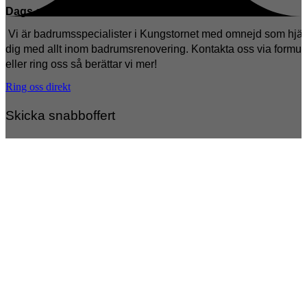
Dags att renovera badrummet?
Vi är badrumsspecialister i Kungstornet med omnejd som hjäl
dig med allt inom badrumsrenovering. Kontakta oss via formul
eller ring oss så berättar vi mer!
Ring oss direkt
Skicka snabboffert