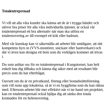
Totalentreprenad
Vi vill att alla våra kunder ska känna att de är i trygga händer och
utöver bra priser för alla våra individuella tjänster, är också vår
totalentreprenad ett bra alternativ när man ska utföra en
totalrenovering av till exempel ett kök eller badrum.
Med vår kunskap kan vi säkerställa att arbetet blir smidigare, att rätt
kompetens hyrs in (VVS-montörer, snickare eller hantverkare) och
där vi även kan designa ett hem som du verkligen kommer att trivas
i.
Du som anlitar oss för en totalentreprenad i Kungstornet, kan helt
enkelt luta dig tillbaka och känna dig säker med att resultatet blir
precis som du har efterfrågat.
Oavsett om du är en privatkund, företag eller bostadsrättsförening
som vill rusta upp lokalerna, så är vi en byggfirma som du kan räkna
med. Eftersom arbetet blir mer effektivt när vi tar hand om projektet,
kan en totalentreprenad också hjälpa dig att sänka den totala
kostnaden för en helrenovering.