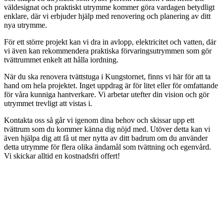
väldesignat och praktiskt utrymme kommer göra vardagen betydligt
enklare, där vi erbjuder hjälp med renovering och planering av ditt
nya utrymme.
För ett större projekt kan vi dra in avlopp, elektricitet och vatten, där
vi även kan rekommendera praktiska förvaringsutrymmen som gör
tvättrummet enkelt att hålla iordning.
När du ska renovera tvättstuga i Kungstornet, finns vi här för att ta
hand om hela projektet. Inget uppdrag är för litet eller för omfattande
för våra kunniga hantverkare. Vi arbetar utefter din vision och gör
utrymmet trevligt att vistas i.
Kontakta oss så går vi igenom dina behov och skissar upp ett
tvättrum som du kommer känna dig nöjd med. Utöver detta kan vi
även hjälpa dig att få ut mer nytta av ditt badrum om du använder
detta utrymme för flera olika ändamål som tvättning och egenvård.
Vi skickar alltid en kostnadsfri offert!