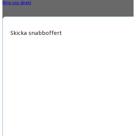
Ring oss direkt
Skicka snabboffert