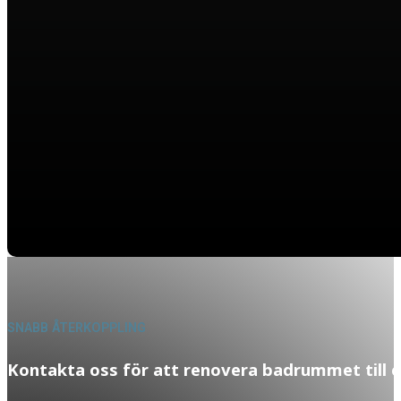
SNABB ÅTERKOPPLING
Kontakta oss för att renovera badrummet till e