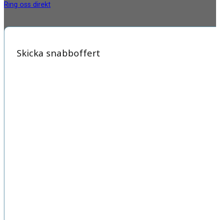
Ring oss direkt
Skicka snabboffert