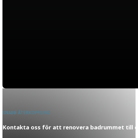
SNABB ÅTERKOPPLING
Kontakta oss för att renovera badrummet till e