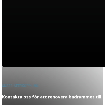
SNABB ÅTERKOPPLING
Kontakta oss för att renovera badrummet till e