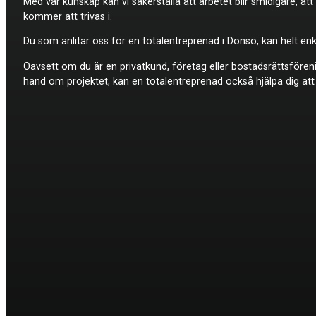
Med vår kunskap kan vi säkerställa att arbetet blir smidigare, a
kommer att trivas i.
Du som anlitar oss för en totalentreprenad i Donsö, kan helt enke
Oavsett om du är en privatkund, företag eller bostadsrättsföreni
hand om projektet, kan en totalentreprenad också hjälpa dig att