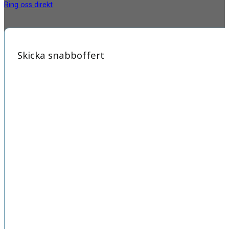
Ring oss direkt
Skicka snabboffert