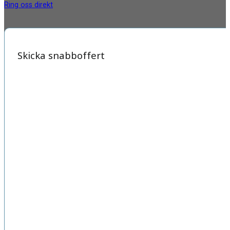
Ring oss direkt
Skicka snabboffert