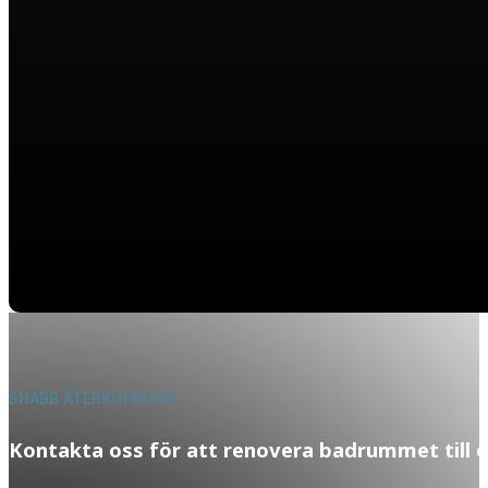
SNABB ÅTERKOPPLING
Kontakta oss för att renovera badrummet till e