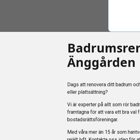
Badrumsren
Änggården
Dags att renovera ditt badrum och
eller plattsättning?
Vi är experter på allt som rör bad
framtagna för att vara ett bra val
bostadsrättsföreningar.
Med våra mer än 15 år som hantver
rejält lyft. Kontakta oss idag för