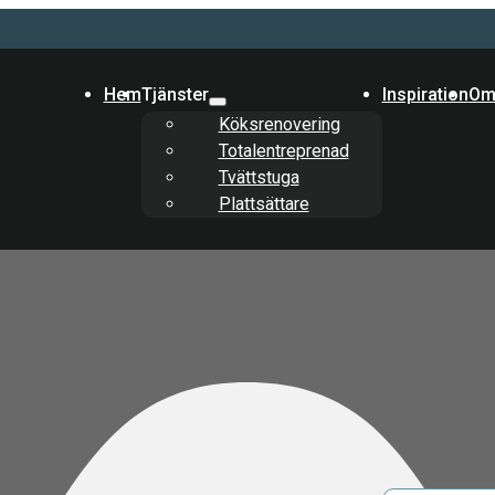
Hem
Tjänster
Inspiration
Om
Köksrenovering
Totalentreprenad
Tvättstuga
Plattsättare