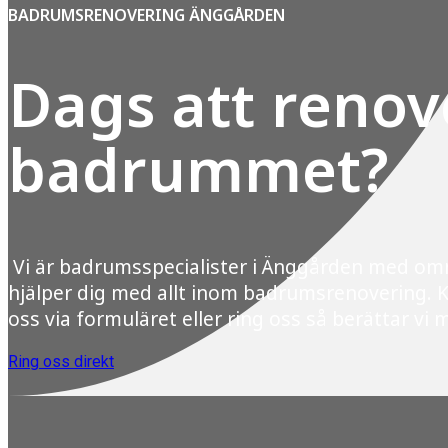
BADRUMSRENOVERING ÄNGGÅRDEN
Dags att renov
badrummet?
Vi är badrumsspecialister i Änggården med o
hjälper dig med allt inom badrumsrenovering. 
oss via formuläret eller ring oss så berättar vi 
Ring oss direkt