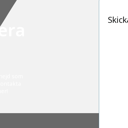
Skick
era
mnejd som
Kontakta
mer!