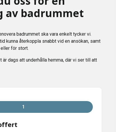
du oss för en
g av badrummet
enovera badrummet ska vara enkelt tycker vi.
lltid kunna återkoppla snabbt vid en ansökan, samt
 eller för stort.
t är dags att underhålla hemma, där vi ser till att
1
ffert