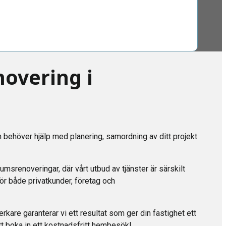
overing i
 behöver hjälp med planering, samordning av ditt projekt
rumsrenoveringar, där vårt utbud av tjänster är särskilt
 för både privatkunder, företag och
kare garanterar vi ett resultat som ger din fastighet ett
 att boka in ett kostnadsfritt hembesök!