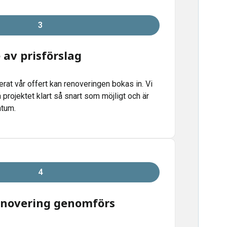
3
av prisförslag
erat vår offert kan renoveringen bokas in. Vi
å projektet klart så snart som möjligt och är
atum.
4
novering genomförs