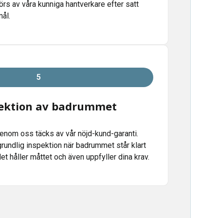
s av våra kunniga hantverkare efter satt
ål.
5
pektion av badrummet
genom oss täcks av vår nöjd-kund-garanti.
 grundlig inspektion när badrummet står klart
 det håller måttet och även uppfyller dina krav.