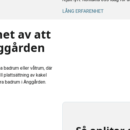
LÅNG ERFARENHET
et av att
nggården
a badrum eller våtrum, där
ill plattsättning av kakel
era badrum i Änggården.